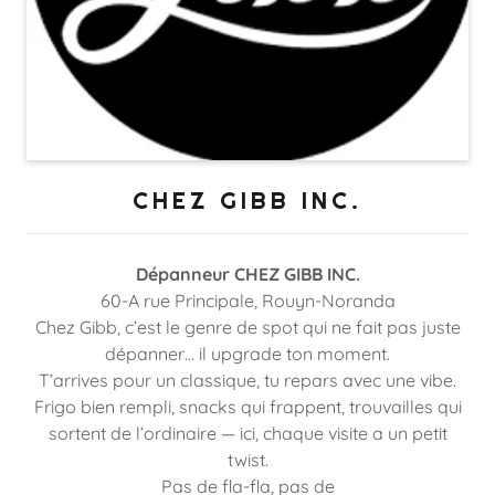
CHEZ GIBB INC.
Dépanneur CHEZ GIBB INC.
60-A rue Principale, Rouyn-Noranda
Chez Gibb, c’est le genre de spot qui ne fait pas juste
dépanner… il upgrade ton moment.
T’arrives pour un classique, tu repars avec une vibe.
Frigo bien rempli, snacks qui frappent, trouvailles qui
sortent de l’ordinaire — ici, chaque visite a un petit
twist.
Pas de fla-fla, pas de