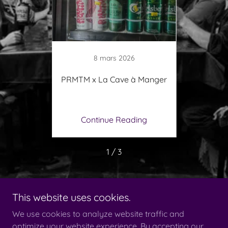
25
8 mars 2026
un autre
PRMTM x La Cave à Manger
L’art P
 une
glac
ing
Continue Reading
Co
1 / 3
This website uses cookies.
We use cookies to analyze website traffic and
optimize your website experience. By accepting our